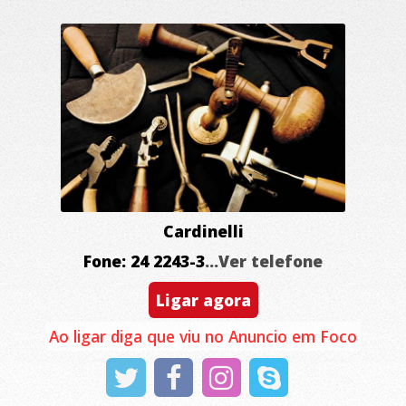
Cardinelli
Fone: 24 2243-3
...Ver telefone
Ligar agora
Ao ligar diga que viu no Anuncio em Foco