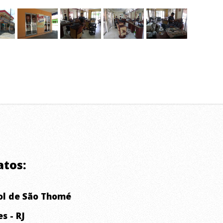
atos:
rol de São Thomé
s - RJ