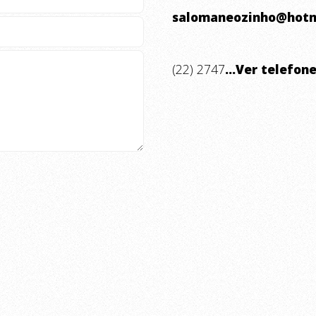
salomaneozinho@hotm
(22) 2747
...Ver telefon