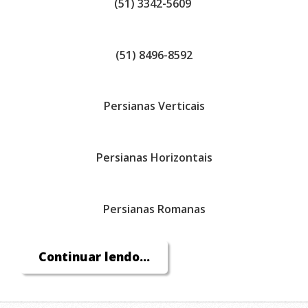
(51) 3342-5609
(51) 8496-8592
Persianas Verticais
Persianas Horizontais
Persianas Romanas
Continuar lendo...
Persianas Motorizadas