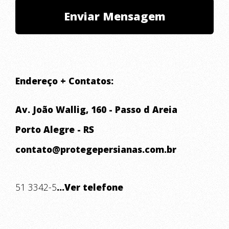
Endereço + Contatos:
Av. João Wallig, 160 - Passo d Areia
Porto Alegre - RS
contato@protegepersianas.com.br
51 3342-5
...Ver telefone