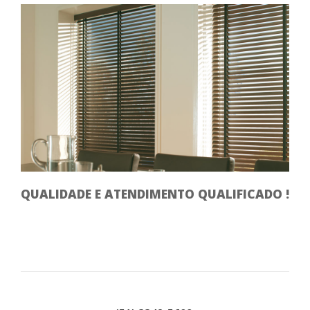
QUALIDADE E ATENDIMENTO QUALIFICADO !