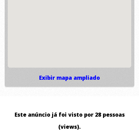
Exibir mapa ampliado
Este anúncio já foi visto por 28 pessoas
(views).