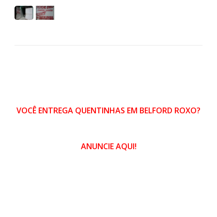
VOCÊ ENTREGA QUENTINHAS EM BELFORD ROXO?
ANUNCIE AQUI!