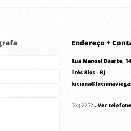
grafa
Endereço + Cont
Rua Manoel Duarte, 14
Três Rios - RJ
luciana@lucianaviega
(24) 2252
...Ver telefon