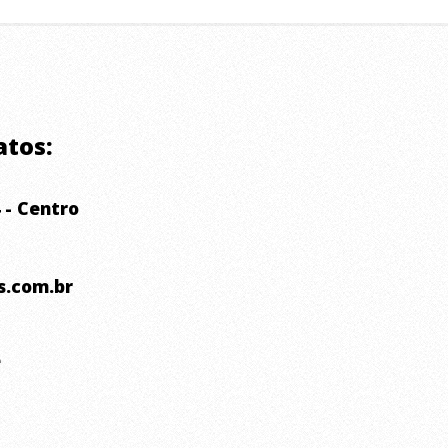
atos:
 - Centro
s.com.br
e