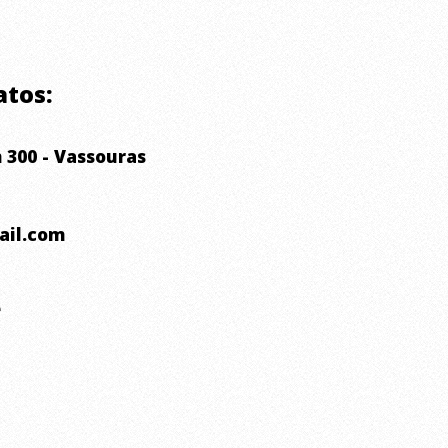
atos:
 300 - Vassouras
ail.com
e