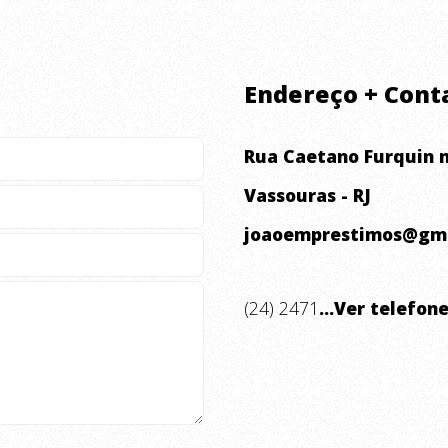
Endereço + Cont
Rua Caetano Furquin n
Vassouras - RJ
joaoemprestimos@gm
(24) 2471
...Ver telefon