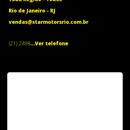
Rio de Janeiro - RJ
vendas@starmotorsrio.com.br
(21) 2498
...Ver telefone