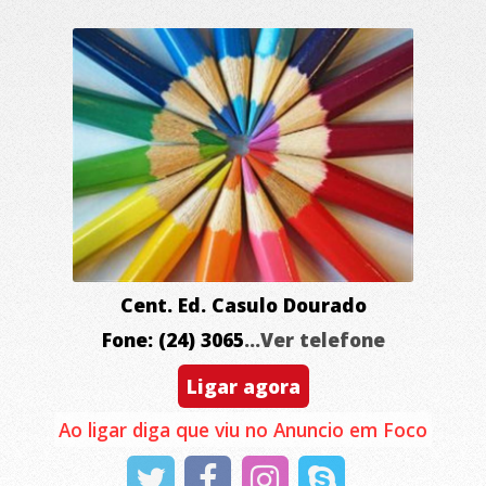
Cent. Ed. Casulo Dourado
Fone: (24) 3065
...Ver telefone
Ligar agora
Ao ligar diga que viu no Anuncio em Foco