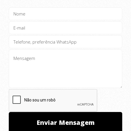
Temos o Melhor Preço do Brasil!!!!
Á RENOVAR !