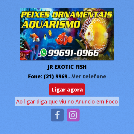
JR EXOTIC FISH
Fone: (21) 9969
...Ver telefone
Ligar agora
Ao ligar diga que viu no Anuncio em Foco