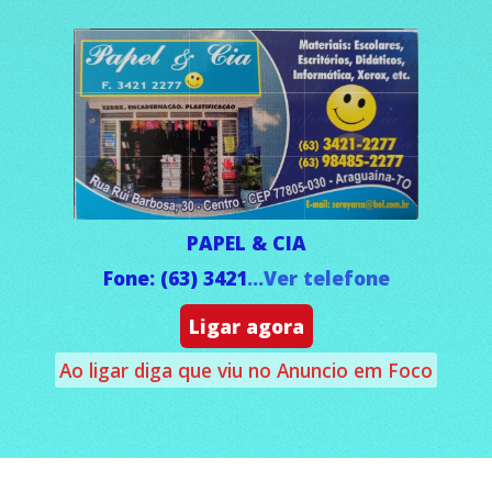
PAPEL & CIA
Fone: (63) 3421
...Ver telefone
Ligar agora
Ao ligar diga que viu no Anuncio em Foco