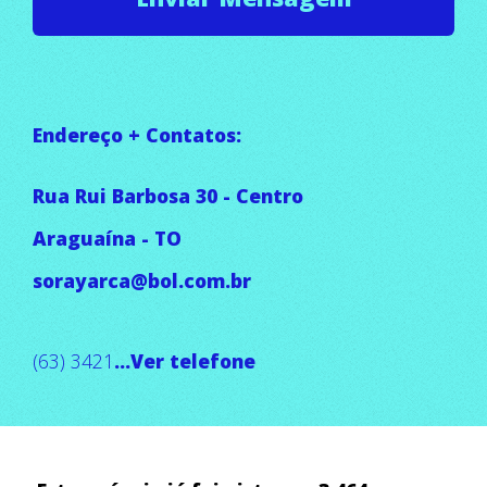
Endereço + Contatos:
Rua Rui Barbosa 30 - Centro
Araguaína - TO
sorayarca@bol.com.br
(63) 3421
...Ver telefone