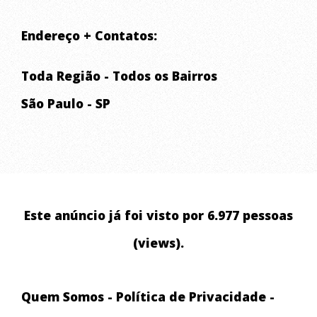
FORNECIMENTO DE ÁGUA PARA CAIXA D'ÁGUA
Endereço + Contatos:
FORNECIMENTO DE ÁGUA PARA PISCINA
FORNECIMENTO DE ÁGUA PARA IRRIGAÇÃO
Toda Região - Todos os Bairros
TRANSPORTE DE ÁGUA POTÁVEL
São Paulo - SP
CAMINHÃO PIPA
ABASTECIMENTO DE ÁGUA RESIDENCIAL E COMERCIAL
ABASTECIMENTO DE RESERVATÓRIOS
LAVAGEM DE ALTA PRESSÃO DE ALSFALTO E CALÇADA
Este anúncio já foi visto por 6.977 pessoas
ABASTECIMENTO EMERGENCIAL
(views).
CHUVAS ARTIFICIAIS PARA EVENTOS E FILMAGENS
Quem Somos
-
Política de Privacidade
-