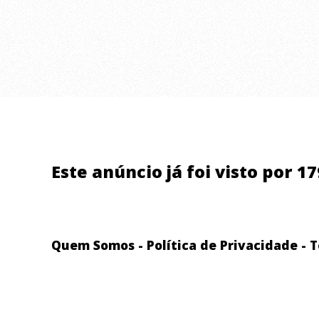
Nosso serviço de
transfer blindado aeroporto
RJ
é ideal para quem chega ao Rio e quer
evitar riscos, atrasos e imprevistos.
Realizamos:
Este anúncio já foi visto por 1
Transfer blindado para o Aeroporto Galeão
(GIG)
Quem Somos
-
Política de Privacidade
-
T
Transfer blindado para o Aeroporto Santos
Dumont (SDU)