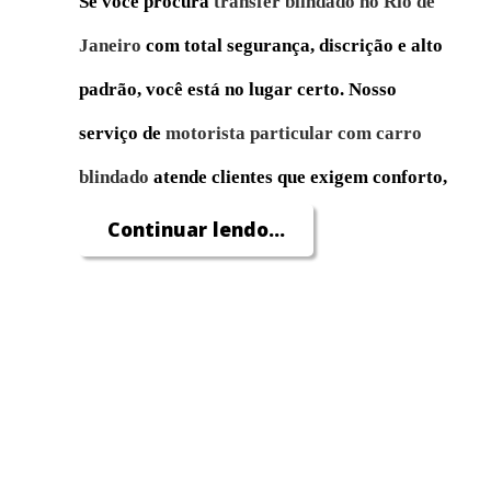
Se você procura
transfer blindado no Rio de
Janeiro
com total segurança, discrição e alto
padrão, você está no lugar certo. Nosso
serviço de
motorista particular com carro
blindado
atende clientes que exigem conforto,
pontualidade e proteção em todos os
Continuar lendo...
deslocamentos pela cidade do Rio de Janeiro,
seja para compromissos profissionais,
turismo, eventos ou necessidades pessoais.
Atuamos com
transfer executivo blindado
para buscar e levar passageiros com máxima