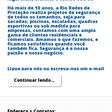
Há mais de 10 anos, a Rio Redes de
Proteção realiza projetos de segurança
de todos os tamanhos, seja para
sacadas, piscinas, escaladas, quadras
esportivas ou sob medida para
empresas, contamos com uma ampla
gama de clientes residenciais e
comerciais. Amamos o que fazemos, e
ficamos satisfeitos quando você
também fica. Segurança é a nossa
paixão e nosso negócio.
Ligue para nós ou escreva-nos um e-mail
para agendarmos sua consulta gratuita.
Continuar lendo...
Vamos até sua casa e empresa,
conversamos sobre o que você precisa e
apresentamos um orçamento.
Endereço + Contatos: