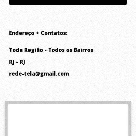
e muito mais. Buscamos
constantemente inovações e
diferenciais significativos,
Endereço + Contatos:
satisfazendo clientes, colaboradores e
Toda Região - Todos os Bairros
diretores.
RJ - RJ
rede-tela@gmail.com
Seguindo as Normas da ABNT NBR
16046-1, toda rede de proteção deve
possuir identificação do fabricante