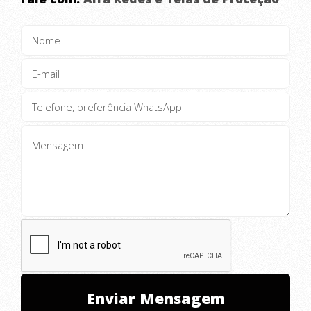
Qualidade que faz a diferença
Garantia no serviço Realizado
Nossa missão é proporcionar
segurança e tranquilidade,
oferecendo a melhor solução em
sistemas de segurança e prevenção de
acidentes em residências, áreas
esportivas, indústria, construção civil