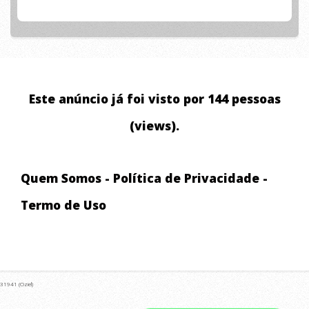
PROCURADA POR CLIENTES DE
OUTRAS EMPRESAS QUE NÃO
TIVERAM O SUPORTE E
ATENDIMENTO QUE É
Este anúncio já foi visto por 144 pessoas
OFERECIDO AQUI NA
(views).
MOVIMENT MOBILIDADE
URBANA.
Quem Somos
-
Política de Privacidade
-
Termo de Uso
31941 (Oziel)