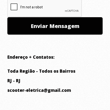
ELÉTRICAS. POR ISSO CRIOU
DENTRO DA LOJA UM SETOR
ESPECIALIZADO EM
MANUTENÇÃO E
CUSTOMIZAÇÃO, ALÉM DA
GARANTIA DE 1 ANO (UMA DAS
Endereço + Contatos:
POUCAS LOJAS A OFERECER
Toda Região - Todos os Bairros
ISSO NO BRASIL).
RJ - RJ
scooter-eletrica@gmail.com
NA LOJA FÍSICA, VOCÊ