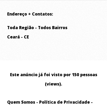
vida útil para sua construção.
Endereço + Contatos:
Fábrica de Pré-Moldados de Concreto para
Toda Região - Todos Bairros
Construção Civil
Ceará - CE
Somos especializados na fabricação de
artefatos de concreto para construção civil
,
atendendo clientes que buscam:
Este anúncio já foi visto por 150 pessoas
Mourões de concreto para cerca
(views).
Palanques e estacas de concreto
Quem Somos
-
Política de Privacidade
-