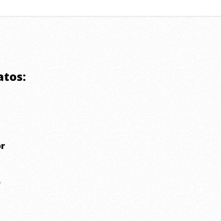
atos:
r
e