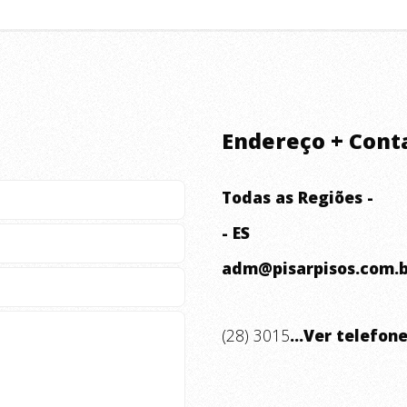
Endereço + Cont
Todas as Regiões -
- ES
adm@pisarpisos.com.b
(28) 3015
...Ver telefon