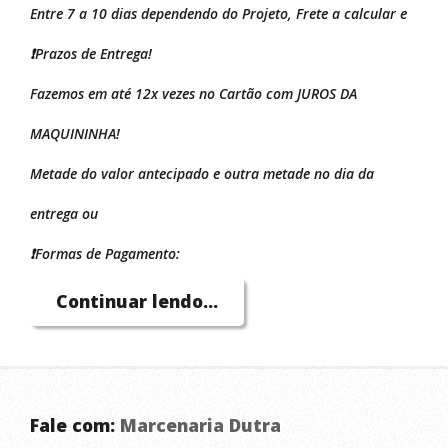
Entre 7 a 10 dias dependendo do Projeto, Frete a calcular e
❗Prazos de Entrega!
Fazemos em até 12x vezes no Cartão com JUROS DA
MAQUININHA!
Metade do valor antecipado e outra metade no dia da
entrega ou
❗Formas de Pagamento:
❗Trabalhamos com todos os tipos de Madeira maciça e
Continuar lendo...
compensado naval, sempre a sua Preferência e Escolha!
Apresente seu Projeto que nós abraçamos sua ideia.....
❗Móveis em Madeira maciça, Compensado naval, no estilo
Fale com:
Marcenaria Dutra