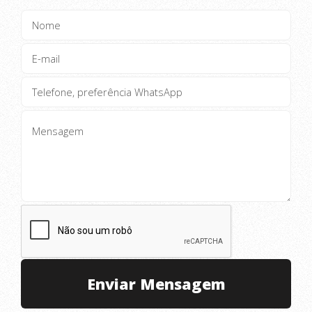
industrial, de pallet, decks, parklet, móveis Decorativos,
móveis Rústicos, Nichos e afins..
❗Mande seu Projeto para Orçamento Gratuito !