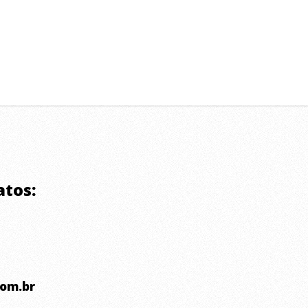
atos:
om.br