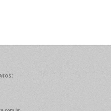
atos:
a.com.br