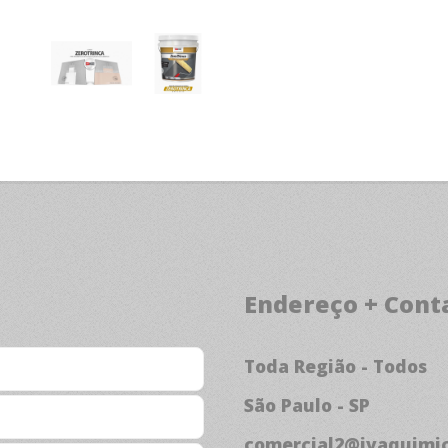
Endereço + Cont
Toda Região - Todos
São Paulo - SP
comercial2@ivaquimic