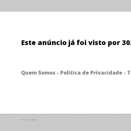
Ultragyp
Massa premium de drywall. Produto
Este anúncio já foi visto por 3
à base de emulsão acrílica, de fácil
aplicação e com ótimo lixamento.
Quem Somos
-
Política de Privacidade
-
T
13707 (William )