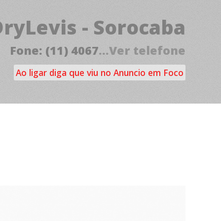
ryLevis - Sorocaba
Fone: (11) 4067
...Ver telefone
Ao ligar diga que viu no Anuncio em Foco