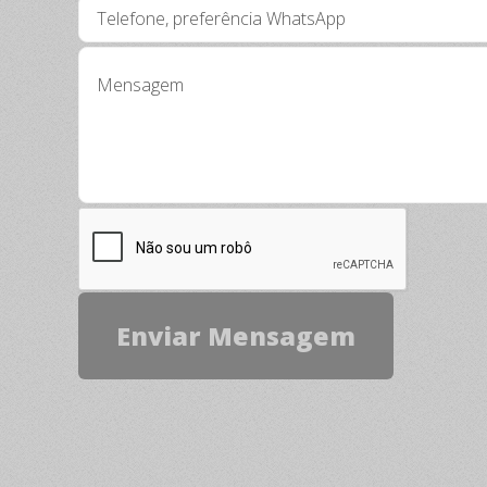
com ótimo lixamento, excelente
poder de enchimento e baixíssima
retração.
Drymix Machine Use
Massa para drywall. Produto à base
de emulsão acrílica com alto teor de
sólidos, de fácil aplicação e com
ótimo lixamento, desenvolvida para
aplicação com máquinas especiais.