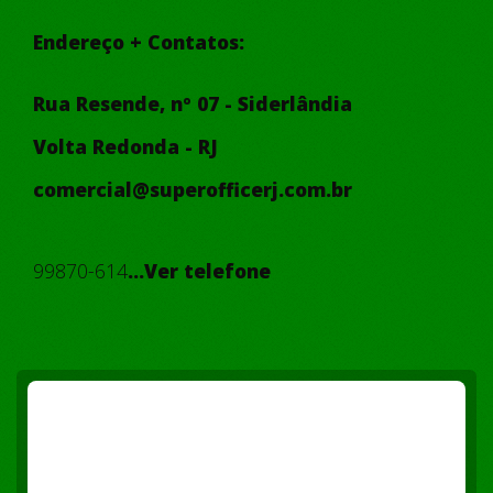
Endereço + Contatos:
Rua Resende, nº 07 - Siderlândia
Volta Redonda - RJ
comercial@superofficerj.com.br
99870-614
...Ver telefone