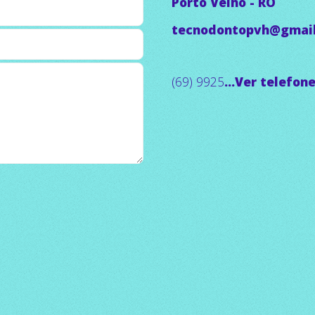
Porto Velho - RO
tecnodontopvh@gmai
(69) 9925
...Ver telefon