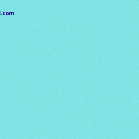
l.com
e