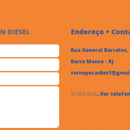
N DIESEL
Endereço + Cont
Rua General Barcelos, 
Barra Mansa - RJ
tornopecasbm1@gmai
97405-804
...Ver telefo