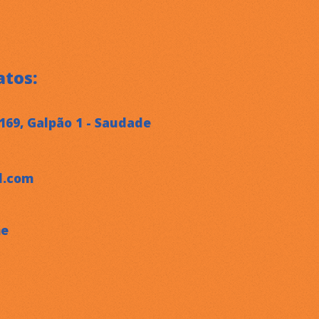
atos:
169, Galpão 1 - Saudade
l.com
ne