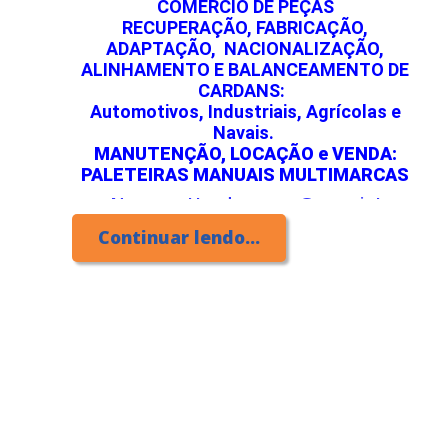
COMÉRCIO DE PEÇAS
RECUPERAÇÃO, FABRICAÇÃO,
ADAPTAÇÃO, NACIONALIZAÇÃO,
ALINHAMENTO E BALANCEAMENTO DE
CARDANS:
Automotivos, Industriais, Agrícolas e
Navais.
MANUTENÇÃO, LOCAÇÃO e VENDA:
PALETEIRAS MANUAIS MULTIMARCAS
Novas e Usadas com Garantia!
Continuar lendo...
O seu projeto em nossas mãos!
CONTATO RÁPIDO POR
DIRECTZAP