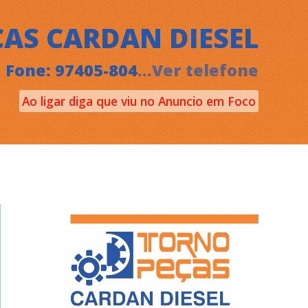
AS CARDAN DIESEL
Fone: 97405-804
...Ver telefone
Ao ligar diga que viu no Anuncio em Foco