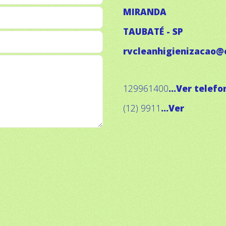
MIRANDA
TAUBATÉ - SP
rvcleanhigienizacao@
129961400
...Ver telefo
(12) 9911
...Ver