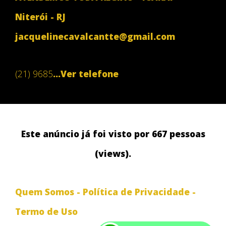
Niterói - RJ
jacquelinecavalcantte@gmail.com
(21) 9685
...Ver telefone
Este anúncio já foi visto por 667 pessoas
(views).
Quem Somos
-
Política de Privacidade
-
Termo de Uso