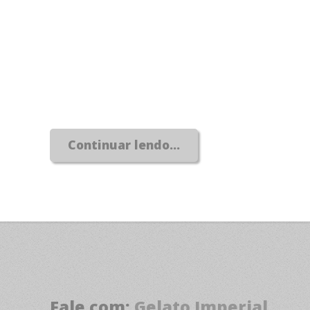
Continuar lendo...
Fale com:
Gelato Imperial