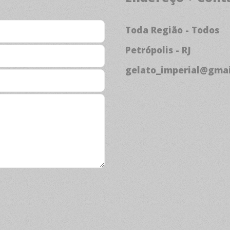
Toda Região - Todos
Petrópolis - RJ
gelato_imperial@gma