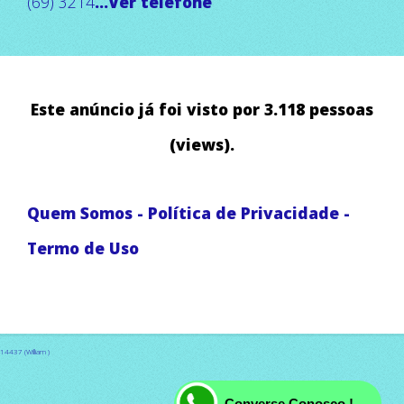
(69) 3214
...Ver telefone
Este anúncio já foi visto por 3.118 pessoas
(views).
Quem Somos
-
Política de Privacidade
-
Termo de Uso
14437 (William )
Converse Conosco !