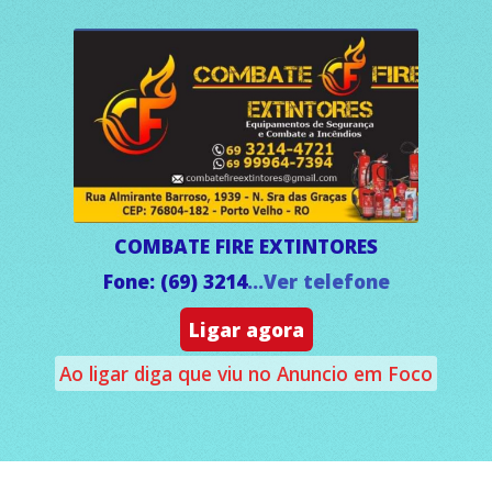
COMBATE FIRE EXTINTORES
Fone: (69) 3214
...Ver telefone
Ligar agora
Ao ligar diga que viu no Anuncio em Foco