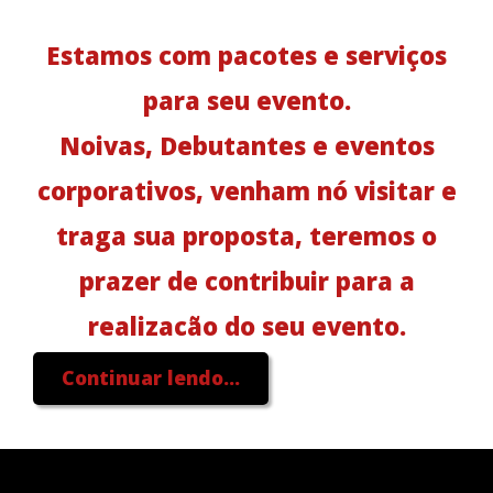
Estamos com pacotes e serviços
para seu evento.
Noivas, Debutantes e eventos
corporativos, venham nó visitar e
traga sua proposta, teremos o
prazer de contribuir para a
realização do seu evento.
end: Estrada Arlindo de morais
Continuar lendo...
Costa , 1300 Capuava/Embu.