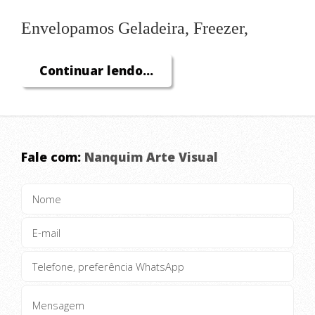
Envelopamos Geladeira, Freezer,
Fogão, Microondas, Máquina de Lavar,
Continuar lendo...
Filtro, Portas, Paredes, Azulejos,
Móveis, Box, Split, etc.
Trabalhamos ainda com Película
Fale com:
Nanquim Arte Visual
Jateada.
Faça com quem sabe!!!!