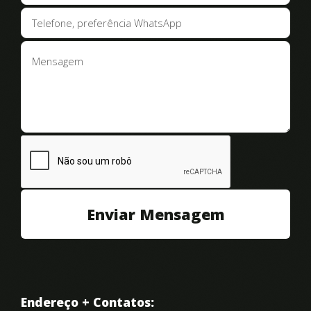
cobertura, telhados de varanda, telhado de
terraço, telhados em garagens e muitos outros
diversos tipos de telhados coloniais. Fazemos
telhados coloniais para qualquer metragem
quadrada!
Para melhor nos adequar as
necessidades dos nossos clientes estamos
preparados para oferecer
telhados coloniais com
telhas esmaltadas
em diversas cores,
telhas de
cimento
com três tons de cinza, telhas
portuguesas e telhas romanas. Aplicamos
telha de
Endereço + Contatos:
vidro
para melhor iluminar seu ambiente,