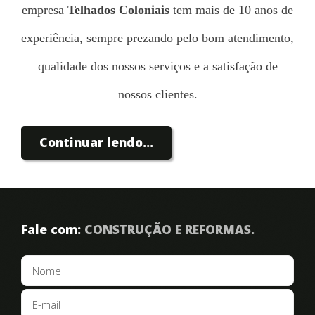
empresa
Telhados Coloniais
tem mais de 10 anos de
experiência, sempre prezando pelo bom atendimento,
qualidade dos nossos serviços e a satisfação de
nossos clientes.
Continuar lendo...
Somos especializados na construção de
telhado
colonial
e revenda de materiais. Temos diversos
trabalhos realizados em vários bairros do Rio de
Fale com:
CONSTRUÇÃO E REFORMAS.
Janeiro com a satisfação de nossos clientes.
Fazemos
telhados de quiosques, telhados em