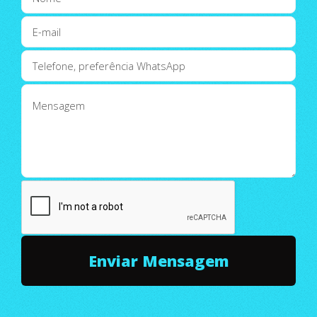
" Tudo posso naquele que me fortalece"
(Filipenses 4:13)