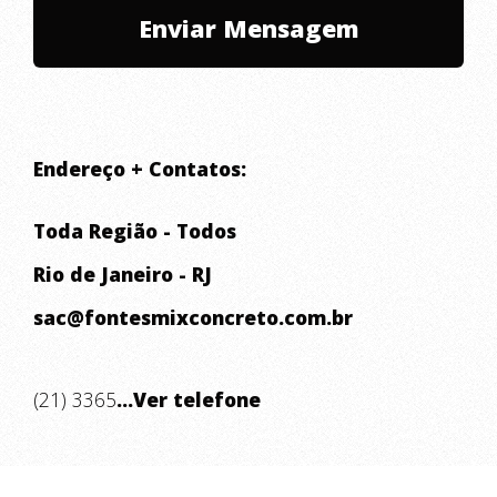
equipamentos de última geração com
capacidade de lançamento de que
alcança alta distância e altura. O
serviço de bombeamento de concreto é
Endereço + Contatos:
feito tanto para pequenas e grandes
Toda Região - Todos
obras.
Rio de Janeiro - RJ
sac@fontesmixconcreto.com.br
(21) 3365
...Ver telefone