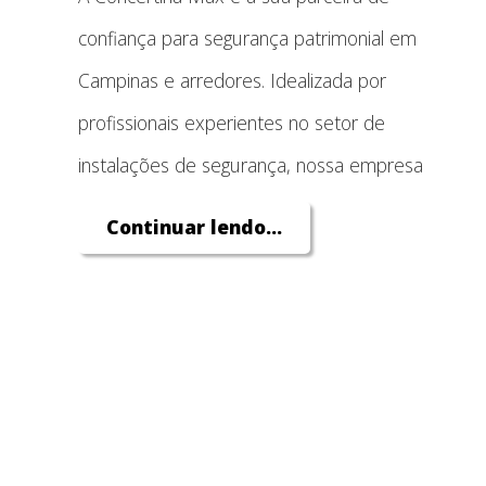
confiança para segurança patrimonial em
Campinas e arredores. Idealizada por
profissionais experientes no setor de
instalações de segurança, nossa empresa
conta com uma equipe técnica preparada
Continuar lendo...
para implementar as mais eficientes
barreiras de proteção espirais, utilizando
tecnologia de ponta e expertise comprovada.