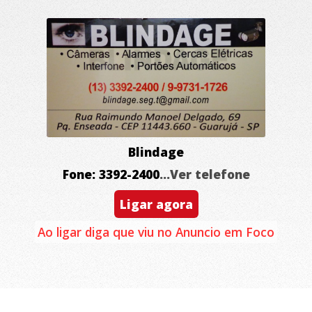
Blindage
Fone: 3392-2400
...Ver telefone
Ligar agora
Ao ligar diga que viu no Anuncio em Foco