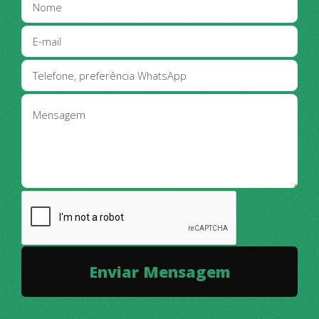
24h, salão de festas, vagas de garagem
para visitantes e quadra de grama
sintética.
Construção de poucos anos de uso com a
credibilidade da Polo Construtora.
Acesse e veja as fotos!
DIRETO COM O PROPRIETÁRIO
CONTATO PELO DIRECZAP