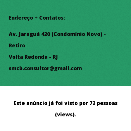
VALOR R$ 495.000,00
Endereço + Contatos:
Av. Jaraguá 420 (Condomínio Novo) -
Retiro
Volta Redonda - RJ
smcb.consultor@gmail.com
Este anúncio já foi visto por 72 pessoas
(views).