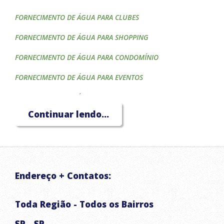
FORNECIMENTO DE ÁGUA PARA CLUBES
FORNECIMENTO DE ÁGUA PARA SHOPPING
FORNECIMENTO DE ÁGUA PARA CONDOMÍNIO
FORNECIMENTO DE ÁGUA PARA EVENTOS
FORNECIMENTO DE ÁGUA PARA CONSTRUTORAS
Continuar lendo...
FORNECIMENTO DE ÁGUA PARA HOTÉIS
FORNECIMENTO DE ÁGUA PARA CAIXA D'ÁGUA
FORNECIMENTO DE ÁGUA PARA PISCINA
Endereço + Contatos:
FORNECIMENTO DE ÁGUA PARA IRRIGAÇÃO
TRANSPORTE DE ÁGUA POTÁVEL
Toda Região - Todos os Bairros
CAMINHÃO PIPA
SP - SP