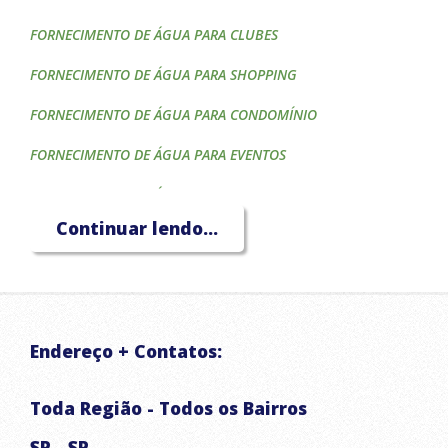
FORNECIMENTO DE ÁGUA PARA CLUBES
FORNECIMENTO DE ÁGUA PARA SHOPPING
FORNECIMENTO DE ÁGUA PARA CONDOMÍNIO
FORNECIMENTO DE ÁGUA PARA EVENTOS
FORNECIMENTO DE ÁGUA PARA CONSTRUTORAS
Continuar lendo...
FORNECIMENTO DE ÁGUA PARA HOTÉIS
FORNECIMENTO DE ÁGUA PARA CAIXA D'ÁGUA
FORNECIMENTO DE ÁGUA PARA PISCINA
Endereço + Contatos:
FORNECIMENTO DE ÁGUA PARA IRRIGAÇÃO
TRANSPORTE DE ÁGUA POTÁVEL
Toda Região - Todos os Bairros
CAMINHÃO PIPA
SP - SP