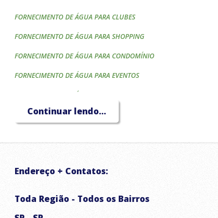
FORNECIMENTO DE ÁGUA PARA CLUBES
FORNECIMENTO DE ÁGUA PARA SHOPPING
FORNECIMENTO DE ÁGUA PARA CONDOMÍNIO
FORNECIMENTO DE ÁGUA PARA EVENTOS
FORNECIMENTO DE ÁGUA PARA CONSTRUTORAS
Continuar lendo...
FORNECIMENTO DE ÁGUA PARA HOTÉIS
FORNECIMENTO DE ÁGUA PARA CAIXA D'ÁGUA
FORNECIMENTO DE ÁGUA PARA PISCINA
Endereço + Contatos:
FORNECIMENTO DE ÁGUA PARA IRRIGAÇÃO
TRANSPORTE DE ÁGUA POTÁVEL
Toda Região - Todos os Bairros
CAMINHÃO PIPA
SP - SP