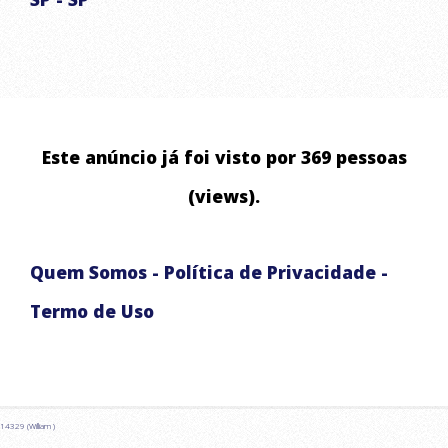
ABASTECIMENTO DE ÁGUA RESIDENCIAL E COMERCIAL
ABASTECIMENTO DE RESERVATÓRIOS
LAVAGEM DE ALTA PRESSÃO DE ALSFALTO E CALÇADA
ABASTECIMENTO EMERGENCIAL
Este anúncio já foi visto por 369 pessoas
CHUVAS ARTIFICIAIS PARA EVENTOS E FILMAGENS
(views).
Quem Somos
-
Política de Privacidade
-
Termo de Uso
14329 (William )