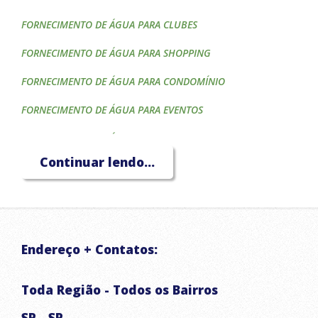
FORNECIMENTO DE ÁGUA PARA CLUBES
FORNECIMENTO DE ÁGUA PARA SHOPPING
FORNECIMENTO DE ÁGUA PARA CONDOMÍNIO
FORNECIMENTO DE ÁGUA PARA EVENTOS
FORNECIMENTO DE ÁGUA PARA CONSTRUTORAS
Continuar lendo...
FORNECIMENTO DE ÁGUA PARA HOTÉIS
FORNECIMENTO DE ÁGUA PARA CAIXA D'ÁGUA
FORNECIMENTO DE ÁGUA PARA PISCINA
Endereço + Contatos:
FORNECIMENTO DE ÁGUA PARA IRRIGAÇÃO
TRANSPORTE DE ÁGUA POTÁVEL
Toda Região - Todos os Bairros
CAMINHÃO PIPA
SP - SP