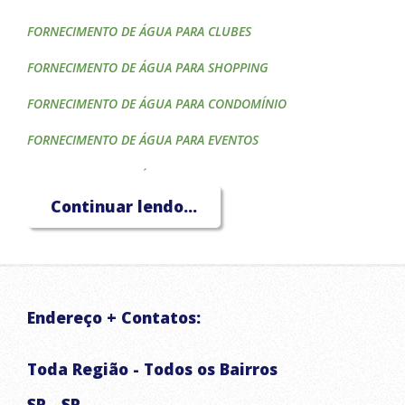
FORNECIMENTO DE ÁGUA PARA CLUBES
FORNECIMENTO DE ÁGUA PARA SHOPPING
FORNECIMENTO DE ÁGUA PARA CONDOMÍNIO
FORNECIMENTO DE ÁGUA PARA EVENTOS
FORNECIMENTO DE ÁGUA PARA CONSTRUTORAS
Continuar lendo...
FORNECIMENTO DE ÁGUA PARA HOTÉIS
FORNECIMENTO DE ÁGUA PARA CAIXA D'ÁGUA
FORNECIMENTO DE ÁGUA PARA PISCINA
Endereço + Contatos:
FORNECIMENTO DE ÁGUA PARA IRRIGAÇÃO
TRANSPORTE DE ÁGUA POTÁVEL
Toda Região - Todos os Bairros
CAMINHÃO PIPA
SP - SP