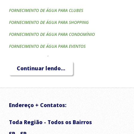
FORNECIMENTO DE ÁGUA PARA CLUBES
FORNECIMENTO DE ÁGUA PARA SHOPPING
FORNECIMENTO DE ÁGUA PARA CONDOMÍNIO
FORNECIMENTO DE ÁGUA PARA EVENTOS
FORNECIMENTO DE ÁGUA PARA CONSTRUTORAS
Continuar lendo...
FORNECIMENTO DE ÁGUA PARA HOTÉIS
FORNECIMENTO DE ÁGUA PARA CAIXA D'ÁGUA
FORNECIMENTO DE ÁGUA PARA PISCINA
Endereço + Contatos:
FORNECIMENTO DE ÁGUA PARA IRRIGAÇÃO
TRANSPORTE DE ÁGUA POTÁVEL
Toda Região - Todos os Bairros
CAMINHÃO PIPA
SP - SP