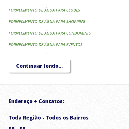
FORNECIMENTO DE ÁGUA PARA CLUBES
FORNECIMENTO DE ÁGUA PARA SHOPPING
FORNECIMENTO DE ÁGUA PARA CONDOMÍNIO
FORNECIMENTO DE ÁGUA PARA EVENTOS
FORNECIMENTO DE ÁGUA PARA CONSTRUTORAS
Continuar lendo...
FORNECIMENTO DE ÁGUA PARA HOTÉIS
FORNECIMENTO DE ÁGUA PARA CAIXA D'ÁGUA
FORNECIMENTO DE ÁGUA PARA PISCINA
Endereço + Contatos:
FORNECIMENTO DE ÁGUA PARA IRRIGAÇÃO
TRANSPORTE DE ÁGUA POTÁVEL
Toda Região - Todos os Bairros
CAMINHÃO PIPA
SP - SP