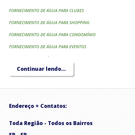
FORNECIMENTO DE ÁGUA PARA CLUBES
FORNECIMENTO DE ÁGUA PARA SHOPPING
FORNECIMENTO DE ÁGUA PARA CONDOMÍNIO
FORNECIMENTO DE ÁGUA PARA EVENTOS
FORNECIMENTO DE ÁGUA PARA CONSTRUTORAS
Continuar lendo...
FORNECIMENTO DE ÁGUA PARA HOTÉIS
FORNECIMENTO DE ÁGUA PARA CAIXA D'ÁGUA
FORNECIMENTO DE ÁGUA PARA PISCINA
Endereço + Contatos:
FORNECIMENTO DE ÁGUA PARA IRRIGAÇÃO
TRANSPORTE DE ÁGUA POTÁVEL
Toda Região - Todos os Bairros
CAMINHÃO PIPA
SP - SP