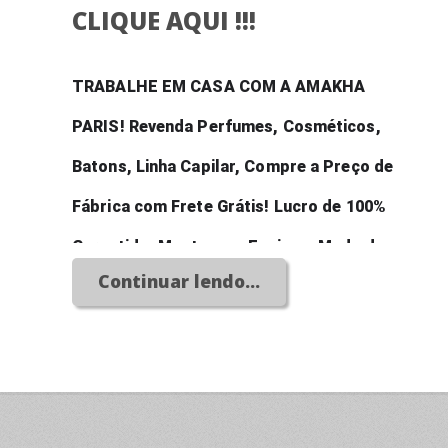
CLIQUE AQUI !!!
TRABALHE EM CASA COM A AMAKHA 
PARIS! Revenda Perfumes, Cosméticos, 
Batons, Linha Capilar, Compre a Preço de 
Fábrica com Frete Grátis! Lucro de 100% 
Garantido, Monte uma Equipe e Mude de 
Continuar lendo...
Vida e Realize Seus Sonhos! Abra um Grande 
Negócio Com Baixissimo Investimento!