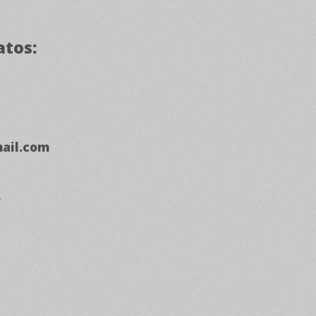
atos:
ail.com
e