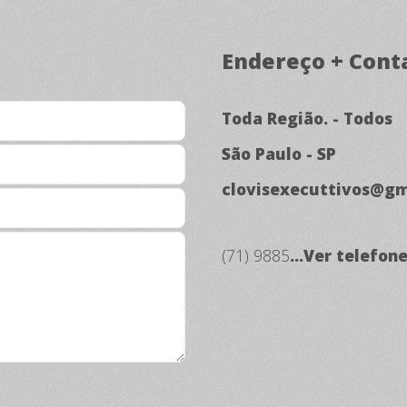
Endereço + Cont
Toda Região. - Todos
São Paulo - SP
clovisexecuttivos@gm
(71) 9885
...Ver telefon