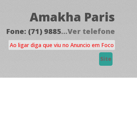
Amakha Paris
Fone: (71) 9885
...Ver telefone
Ao ligar diga que viu no Anuncio em Foco
Site