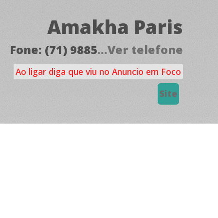
Amakha Paris
Fone: (71) 9885
...Ver telefone
Ao ligar diga que viu no Anuncio em Foco
Site