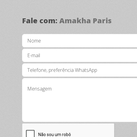
Fale com:
Amakha Paris