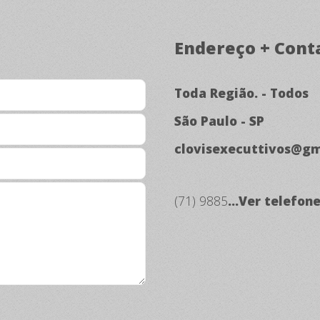
Endereço + Cont
Toda Região. - Todos
São Paulo - SP
clovisexecuttivos@gm
(71) 9885
...Ver telefon