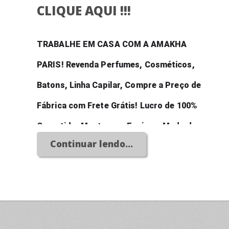
CLIQUE AQUI !!!
TRABALHE EM CASA COM A AMAKHA 
PARIS! Revenda Perfumes, Cosméticos, 
Batons, Linha Capilar, Compre a Preço de 
Fábrica com Frete Grátis! Lucro de 100% 
Garantido, Monte uma Equipe e Mude de 
Continuar lendo...
Vida e Realize Seus Sonhos! Abra um Grande 
Negócio Com Baixissimo Investimento!