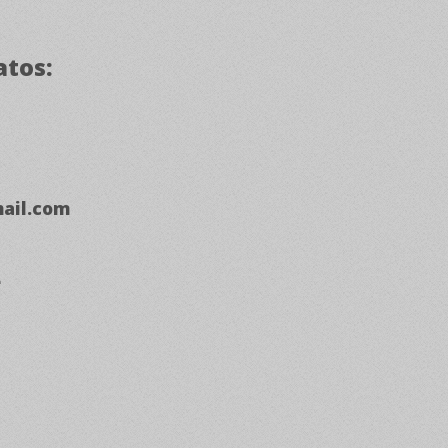
atos:
ail.com
e