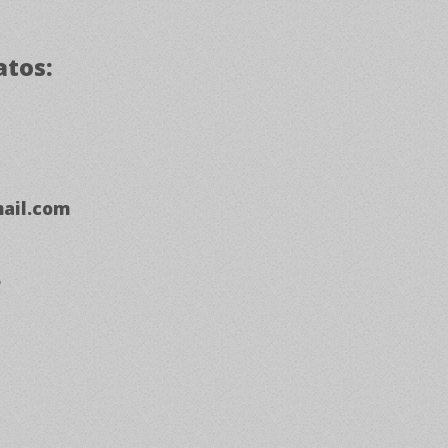
atos:
ail.com
e