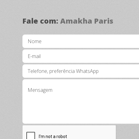
Fale com:
Amakha Paris