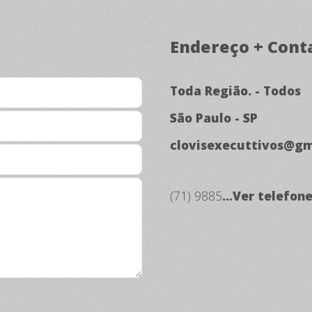
Endereço + Cont
Toda Região. - Todos
São Paulo - SP
clovisexecuttivos@gm
(71) 9885
...Ver telefon