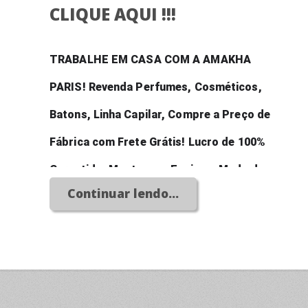
CLIQUE AQUI !!!
TRABALHE EM CASA COM A AMAKHA 
PARIS! Revenda Perfumes, Cosméticos, 
Batons, Linha Capilar, Compre a Preço de 
Fábrica com Frete Grátis! Lucro de 100% 
Garantido, Monte uma Equipe e Mude de 
Continuar lendo...
Vida e Realize Seus Sonhos! Abra um Grande 
Negócio Com Baixissimo Investimento!