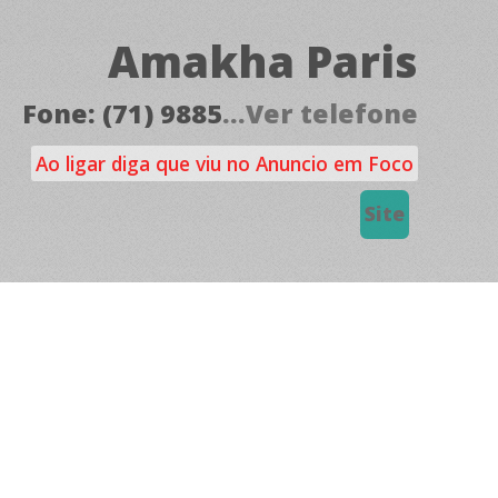
Amakha Paris
Fone: (71) 9885
...Ver telefone
Ao ligar diga que viu no Anuncio em Foco
Site