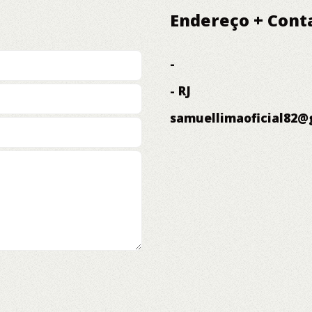
Endereço + Cont
-
- RJ
samuellimaoficial82@