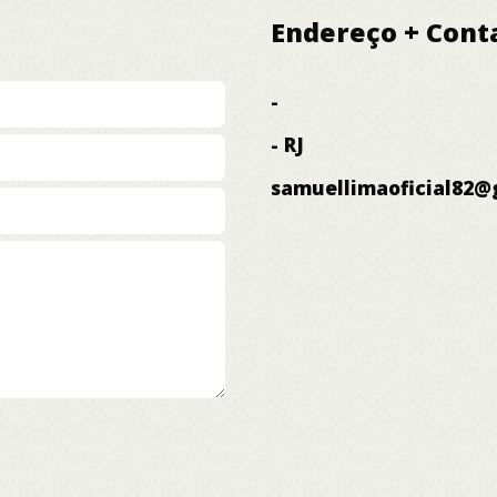
Endereço + Cont
-
- RJ
samuellimaoficial82@