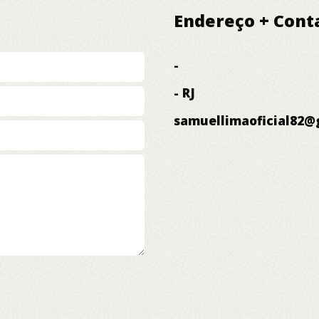
Endereço + Cont
-
- RJ
samuellimaoficial82@